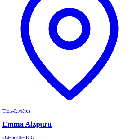
Trois-Rivières
Emma Aizpuru
Ostéopathe D.O.