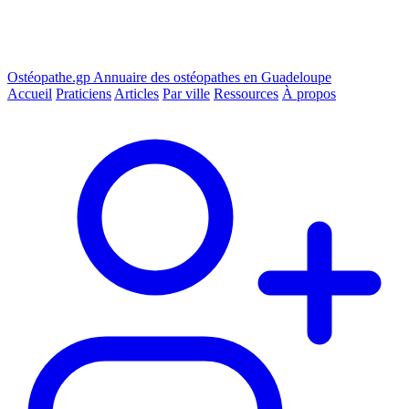
Ostéopathe.gp
Annuaire des ostéopathes en Guadeloupe
Accueil
Praticiens
Articles
Par ville
Ressources
À propos