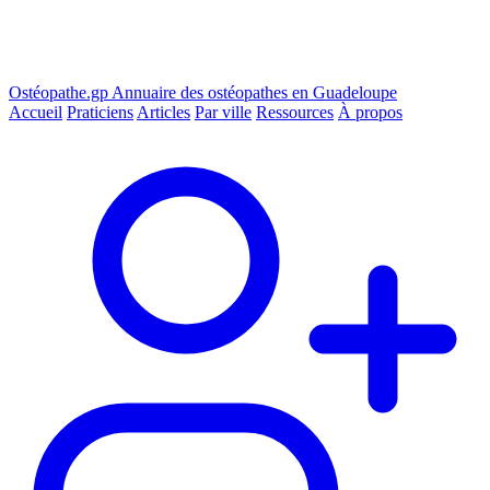
Ostéopathe.gp
Annuaire des ostéopathes en Guadeloupe
Accueil
Praticiens
Articles
Par ville
Ressources
À propos