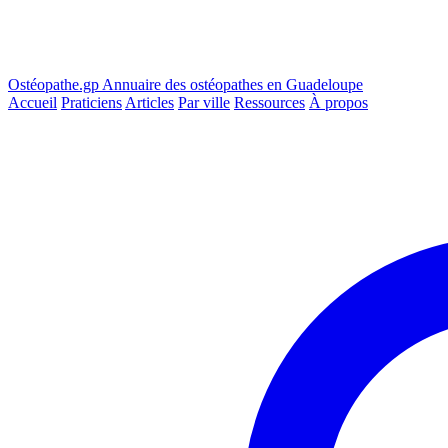
Ostéopathe.gp
Annuaire des ostéopathes en Guadeloupe
Accueil
Praticiens
Articles
Par ville
Ressources
À propos