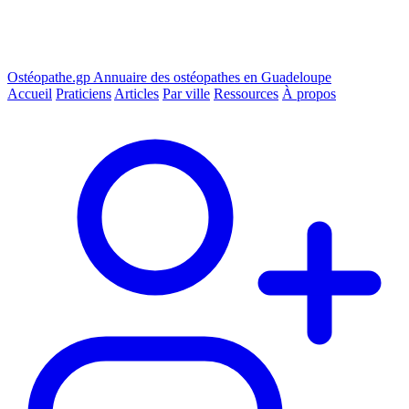
Ostéopathe.gp
Annuaire des ostéopathes en Guadeloupe
Accueil
Praticiens
Articles
Par ville
Ressources
À propos