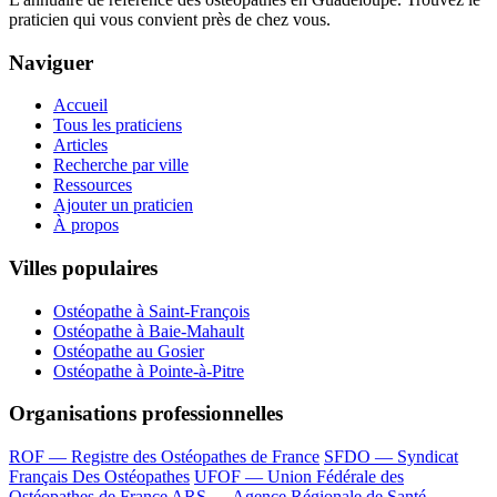
praticien qui vous convient près de chez vous.
Naviguer
Accueil
Tous les praticiens
Articles
Recherche par ville
Ressources
Ajouter un praticien
À propos
Villes populaires
Ostéopathe à Saint-François
Ostéopathe à Baie-Mahault
Ostéopathe au Gosier
Ostéopathe à Pointe-à-Pitre
Organisations professionnelles
ROF — Registre des Ostéopathes de France
SFDO — Syndicat
Français Des Ostéopathes
UFOF — Union Fédérale des
Ostéopathes de France
ARS — Agence Régionale de Santé