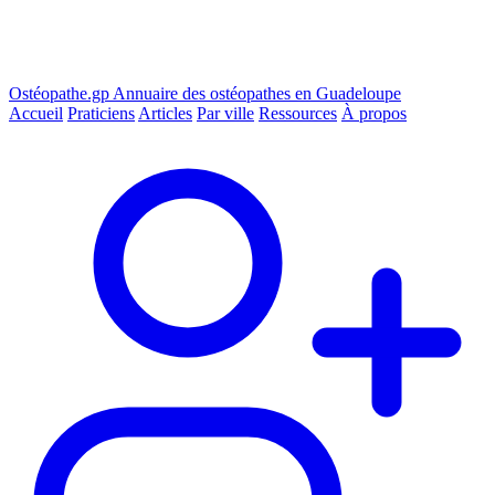
Ostéopathe.gp
Annuaire des ostéopathes en Guadeloupe
Accueil
Praticiens
Articles
Par ville
Ressources
À propos