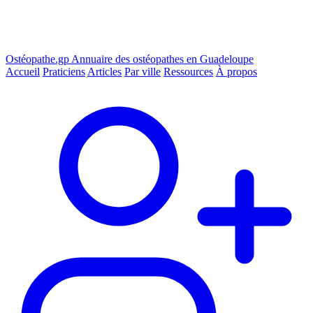
Ostéopathe.gp
Annuaire des ostéopathes en Guadeloupe
Accueil
Praticiens
Articles
Par ville
Ressources
À propos