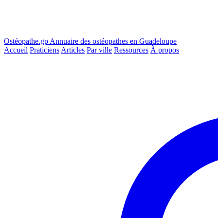
Ostéopathe.gp
Annuaire des ostéopathes en Guadeloupe
Accueil
Praticiens
Articles
Par ville
Ressources
À propos