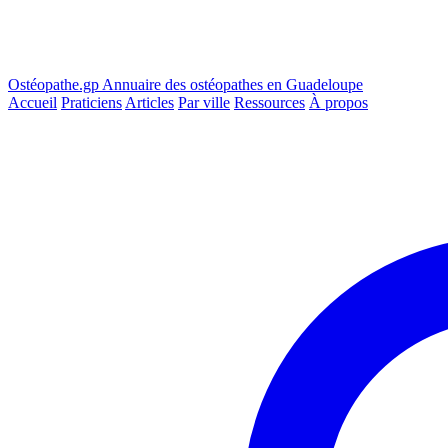
Ostéopathe.gp
Annuaire des ostéopathes en Guadeloupe
Accueil
Praticiens
Articles
Par ville
Ressources
À propos