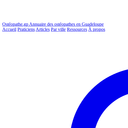
Ostéopathe.gp
Annuaire des ostéopathes en Guadeloupe
Accueil
Praticiens
Articles
Par ville
Ressources
À propos