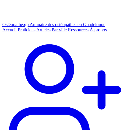
Ostéopathe.gp
Annuaire des ostéopathes en Guadeloupe
Accueil
Praticiens
Articles
Par ville
Ressources
À propos