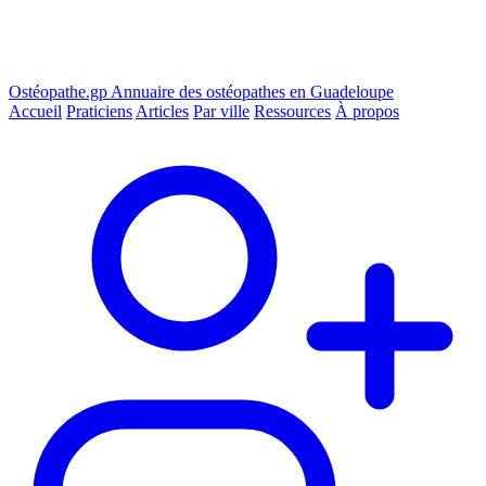
Ostéopathe.gp
Annuaire des ostéopathes en Guadeloupe
Accueil
Praticiens
Articles
Par ville
Ressources
À propos