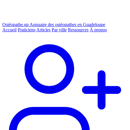
Ostéopathe.gp
Annuaire des ostéopathes en Guadeloupe
Accueil
Praticiens
Articles
Par ville
Ressources
À propos