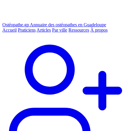
Ostéopathe.gp
Annuaire des ostéopathes en Guadeloupe
Accueil
Praticiens
Articles
Par ville
Ressources
À propos