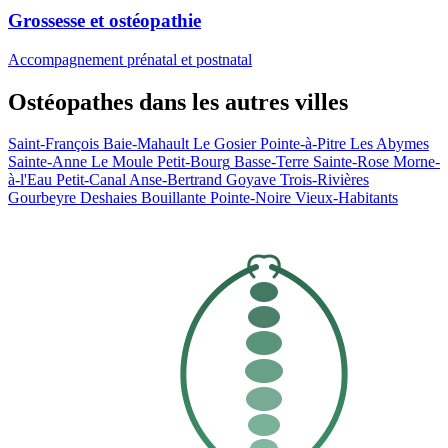
Grossesse et ostéopathie
Accompagnement prénatal et postnatal
Ostéopathes dans les autres villes
Saint-François
Baie-Mahault
Le Gosier
Pointe-à-Pitre
Les Abymes
Sainte-Anne
Le Moule
Petit-Bourg
Basse-Terre
Sainte-Rose
Morne-
à-l'Eau
Petit-Canal
Anse-Bertrand
Goyave
Trois-Rivières
Gourbeyre
Deshaies
Bouillante
Pointe-Noire
Vieux-Habitants