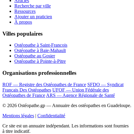
Articles
Recherche par ville
Ressources
Ajouter un praticien
À propos
Villes populaires
Ostéopathe à Saint-François
Ostéopathe à Baie-Mahault
Ostéopathe au Gosier
Ostéopathe à Pointe-à-Pitre
Organisations professionnelles
ROF — Registre des Ostéopathes de France
SFDO — Syndicat
Français Des Ostéopathes
UFOF — Union Fédérale des
Ostéopathes de France
ARS — Agence Régionale de Santé
© 2026 Ostéopathe.gp — Annuaire des ostéopathes en Guadeloupe.
Mentions légales
|
Confidentialité
Ce site est un annuaire indépendant. Les informations sont fournies
à titre indicatif.